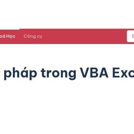
oá Học
Công cụ
cú pháp trong VBA Ex