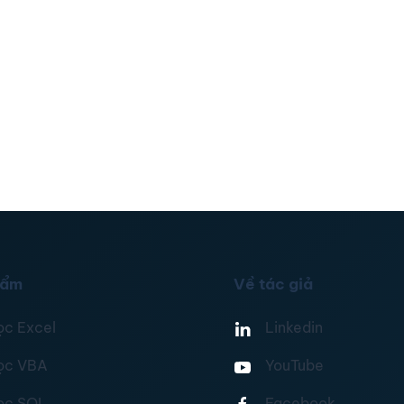
hẩm
Về tác giả
ọc Excel
Linkedin
ọc VBA
YouTube
ọc SQL
Facebook