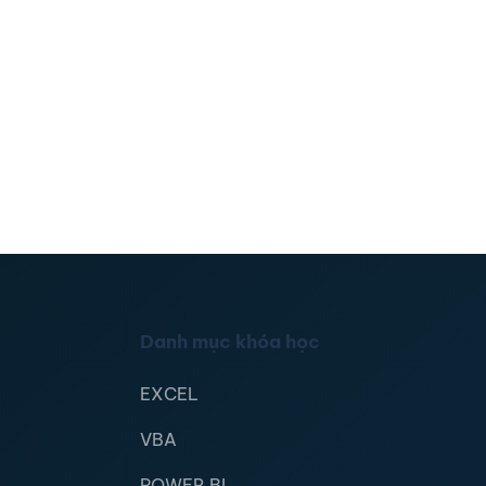
Danh mục khóa học
EXCEL
VBA
POWER BI