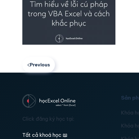
Previous
Sản p
Khóa h
Click đăng ký học tại:
Khóa h
Tất cả khoá học
📖
Khóa h