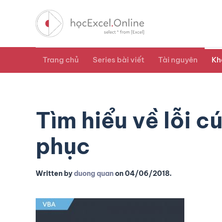
Trang chủ
Series bài viết
Tài nguyên
Kh
Tìm hiểu về lỗi 
phục
Written by
duong quan
on
04/06/2018
.