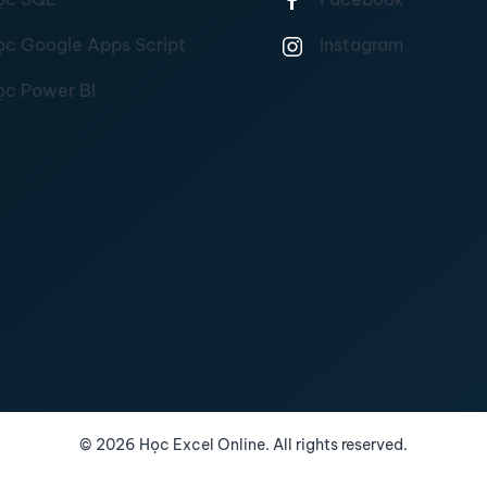
ọc Google Apps Script
Instagram
ọc Power BI
©
2026
Học Excel Online. All rights reserved.