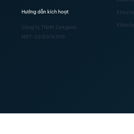
Hướng dẫn kích hoạt
Khóa h
Khóa h
Công ty TNHH Zeitgeist
MST:
0315976395