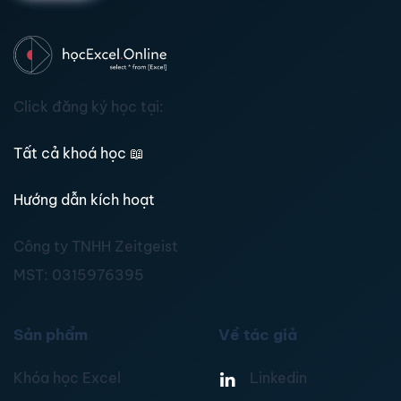
Click đăng ký học tại:
Tất cả khoá học
📖
Hướng dẫn kích hoạt
Công ty TNHH Zeitgeist
MST:
0315976395
Sản phẩm
Về tác giả
Khóa học Excel
Linkedin