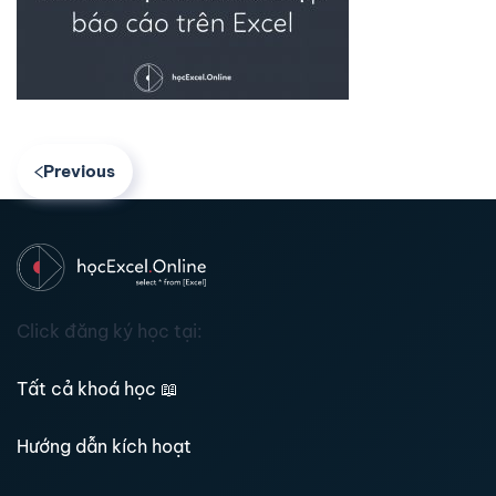
Previous
Click đăng ký học tại:
Tất cả khoá học
📖
Hướng dẫn kích hoạt