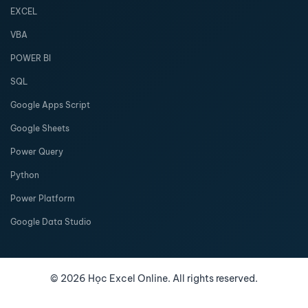
EXCEL
VBA
POWER BI
SQL
Google Apps Script
Google Sheets
Power Query
Python
Power Platform
Google Data Studio
©
2026
Học Excel Online. All rights reserved.