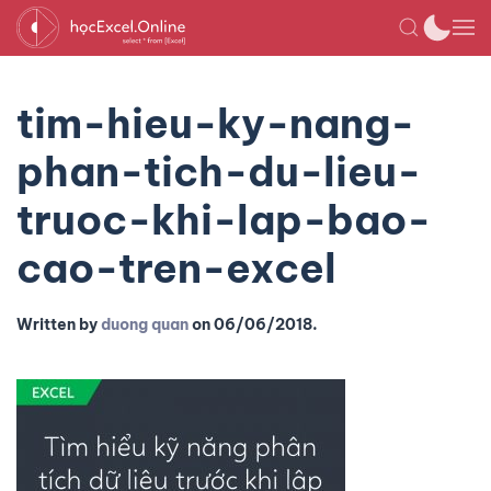
tim-hieu-ky-nang-
phan-tich-du-lieu-
truoc-khi-lap-bao-
cao-tren-excel
Written by
duong quan
on
06/06/2018
.