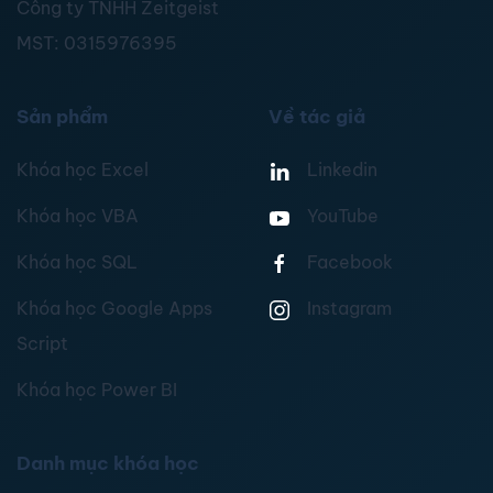
Công ty TNHH Zeitgeist
MST:
0315976395
Sản phẩm
Về tác giả
Khóa học Excel
Linkedin
Khóa học VBA
YouTube
Khóa học SQL
Facebook
Khóa học Google Apps
Instagram
Script
Khóa học Power BI
Danh mục khóa học