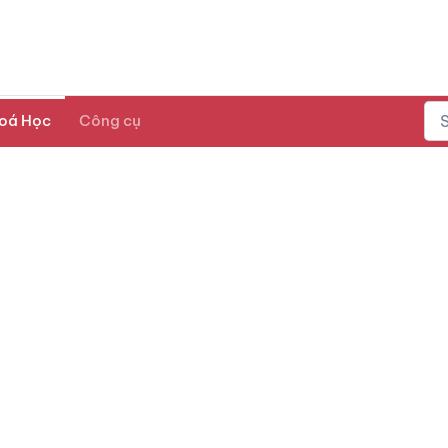
oá Học
Công cụ