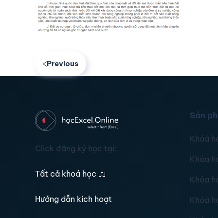
Previous
Sản p
Khóa h
Click đăng ký học tại:
Khóa h
Tất cả khoá học
📖
Khóa h
Hướng dẫn kích hoạt
Khóa h