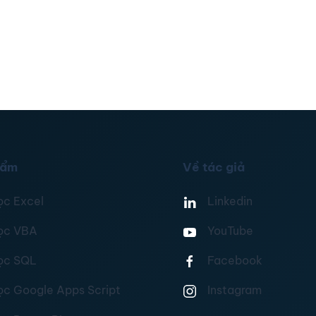
hẩm
Về tác giả
ọc Excel
Linkedin
ọc VBA
YouTube
ọc SQL
Facebook
ọc Google Apps Script
Instagram