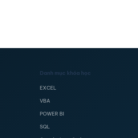
Danh mục khóa học
EXCEL
VBA
POWER BI
SQL