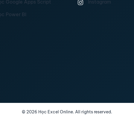
ọc Google Apps Script
Instagram
ọc Power BI
©
2026
Học Excel Online. All rights reserved.