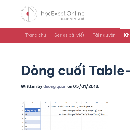
Trang chủ
Series bài viết
Tài nguyên
Kh
Dòng cuối Table
Written by
duong quan
on
05/01/2018
.