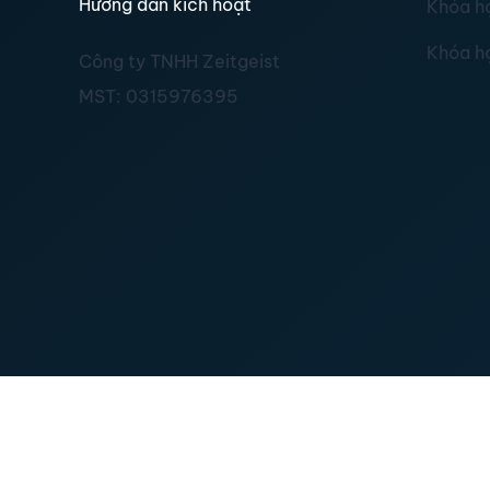
Hướng dẫn kích hoạt
Khóa h
Khóa h
Công ty TNHH Zeitgeist
MST:
0315976395