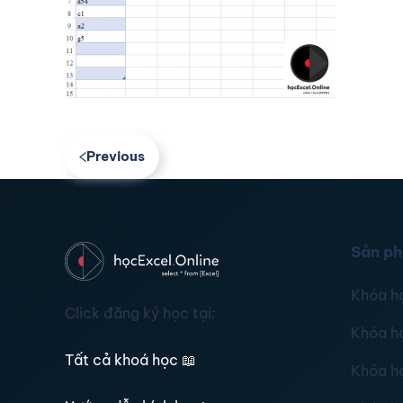
Previous
Sản p
Khóa h
Click đăng ký học tại:
Khóa h
Tất cả khoá học
📖
Khóa h