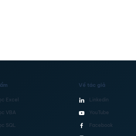
hẩm
Về tác giả
ọc Excel
Linkedin
ọc VBA
YouTube
ọc SQL
Facebook