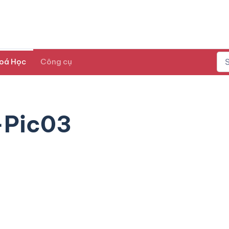
oá Học
Công cụ
-Pic03