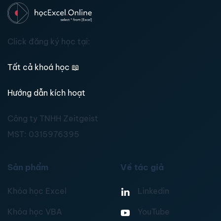
Click đăng ký học tại:
Tất cả khoá học
📖
Hướng dẫn kích hoạt
Công ty TNHH Zeitgeist
MST:
0315976395
Sản phẩm
Về tác giả
Khóa học Excel
Linkedin
Khóa học VBA
YouTube