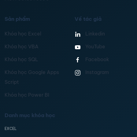
Sản phẩm
Về tác giả
Khóa học Excel
Linkedin
Khóa học VBA
YouTube
Khóa học SQL
Facebook
Khóa học Google Apps
Instagram
Script
Khóa học Power BI
Danh mục khóa học
EXCEL