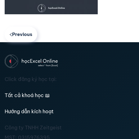
Previous
Click đăng ký học tại:
Tất cả khoá học
📖
Hướng dẫn kích hoạt
Công ty TNHH Zeitgeist
MST:
0315976395