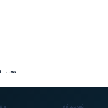
business
hẩm
Về tác giả