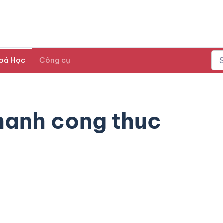
oá Học
Công cụ
hanh cong thuc