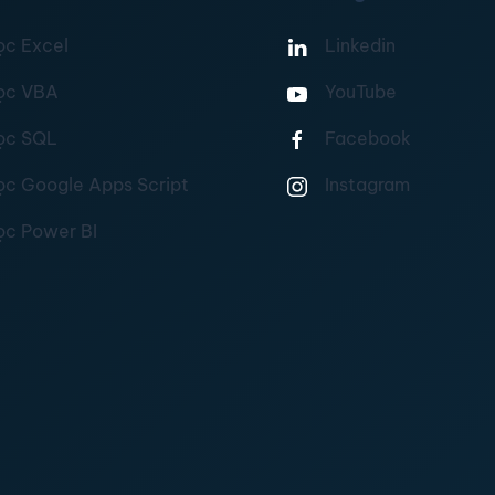
ọc Excel
Linkedin
ọc VBA
YouTube
ọc SQL
Facebook
ọc Google Apps Script
Instagram
ọc Power BI