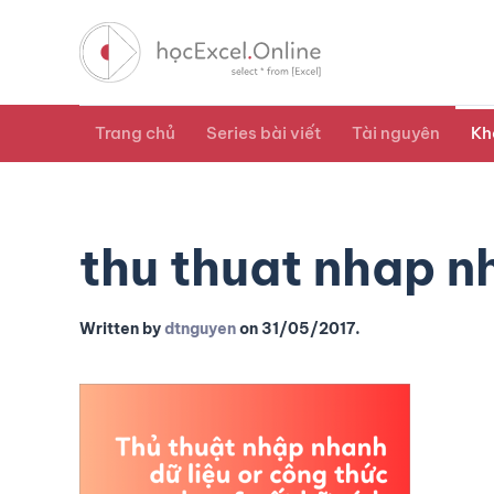
Trang chủ
Series bài viết
Tài nguyên
Kh
thu thuat nhap n
Written by
dtnguyen
on
31/05/2017
.