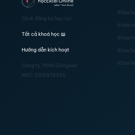
Khóa h
Click đăng ký học tại:
Khóa h
Tất cả khoá học
📖
Khóa h
Hướng dẫn kích hoạt
Khóa h
Khóa h
Công ty TNHH Zeitgeist
MST:
0315976395