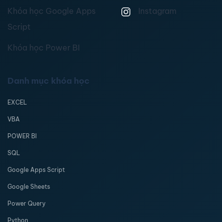
Khóa học Google Apps
Instagram
Script
Khóa học Power BI
Danh mục khóa học
EXCEL
VBA
POWER BI
SQL
Google Apps Script
Google Sheets
Power Query
Python