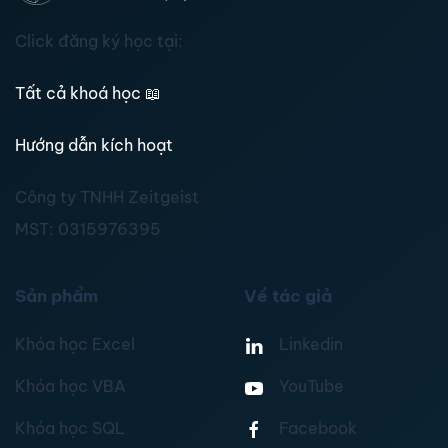
Click đăng ký học tại:
Tất cả khoá học
📖
Hướng dẫn kích hoạt
Công ty TNHH Zeitgeist
MST:
0315976395
Sản phẩm
Về tác giả
Khóa học Excel
Linkedin
Khóa học VBA
YouTube
Khóa học SQL
Facebook