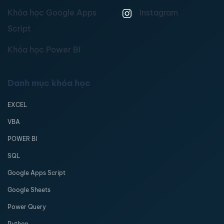
Khóa học Google Apps
Instagram
Script
Khóa học Power BI
Danh mục khóa học
EXCEL
VBA
POWER BI
SQL
Google Apps Script
Google Sheets
Power Query
Python