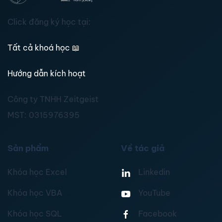
Click đăng ký học tại:
Tất cả khoá học
📖
Hướng dẫn kích hoạt
Công ty TNHH Zeitgeist
MST:
0315976395
Sản phẩm
Về tác giả
Khóa học Excel
Linkedin
Khóa học VBA
YouTube
Khóa học SQL
Facebook