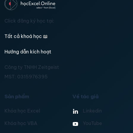
Click đăng ký học tại:
Tất cả khoá học
📖
Hướng dẫn kích hoạt
Công ty TNHH Zeitgeist
MST:
0315976395
Sản phẩm
Về tác giả
Khóa học Excel
Linkedin
Khóa học VBA
YouTube