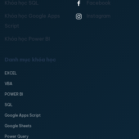
Khóa học SQL
Facebook
Khóa học Google Apps
Instagram
Script
Khóa học Power BI
Danh mục khóa học
EXCEL
VBA
POWER BI
SQL
Google Apps Script
Google Sheets
Power Query