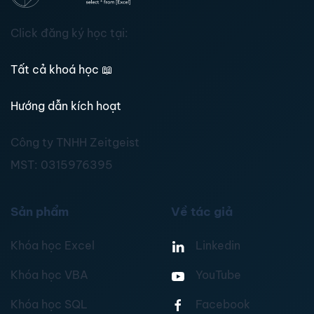
Click đăng ký học tại:
Tất cả khoá học
📖
Hướng dẫn kích hoạt
Công ty TNHH Zeitgeist
MST:
0315976395
Sản phẩm
Về tác giả
Khóa học Excel
Linkedin
Khóa học VBA
YouTube
Khóa học SQL
Facebook