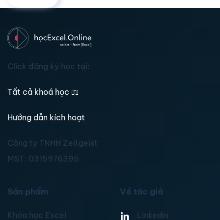
Click đăng ký học tại:
Tất cả khoá học
📖
Hướng dẫn kích hoạt
Công ty TNHH Zeitgeist
MST:
0315976395
Sản phẩm
Về tác giả
Khóa học Excel
Linkedin