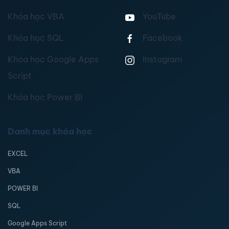
Khóa học VBA
YouTube
Khóa học SQL
Facebook
Khóa học Google Apps
Instagram
Script
Khóa học Power BI
Danh mục khóa học
EXCEL
VBA
POWER BI
SQL
Google Apps Script