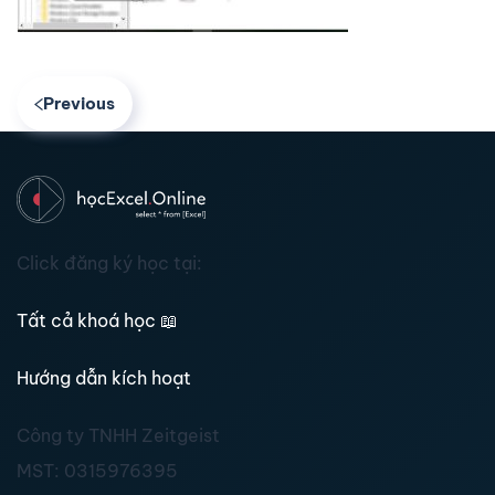
Previous
Click đăng ký học tại:
Tất cả khoá học
📖
Hướng dẫn kích hoạt
Công ty TNHH Zeitgeist
MST:
0315976395