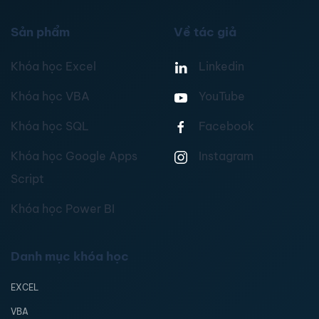
Sản phẩm
Về tác giả
Khóa học Excel
Linkedin
Khóa học VBA
YouTube
Khóa học SQL
Facebook
Khóa học Google Apps
Instagram
Script
Khóa học Power BI
Danh mục khóa học
EXCEL
VBA