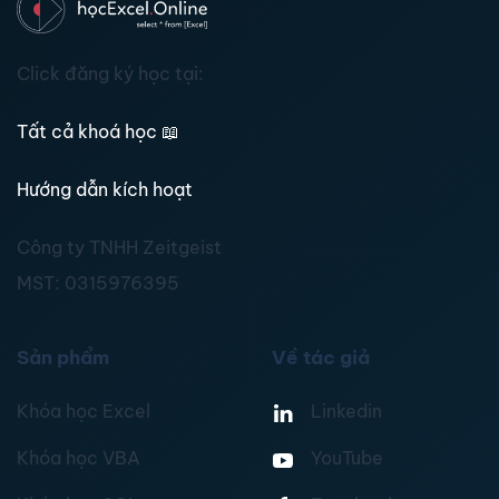
Click đăng ký học tại:
Tất cả khoá học
📖
Hướng dẫn kích hoạt
Công ty TNHH Zeitgeist
MST:
0315976395
Sản phẩm
Về tác giả
Khóa học Excel
Linkedin
Khóa học VBA
YouTube