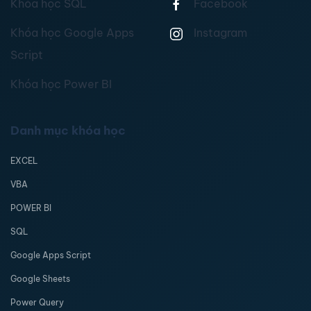
Khóa học SQL
Facebook
Khóa học Google Apps
Instagram
Script
Khóa học Power BI
Danh mục khóa học
EXCEL
VBA
POWER BI
SQL
Google Apps Script
Google Sheets
Power Query