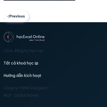
Previous
Click đăng ký học tại:
Tất cả khoá học
📖
Hướng dẫn kích hoạt
Công ty TNHH Zeitgeist
MST:
0315976395