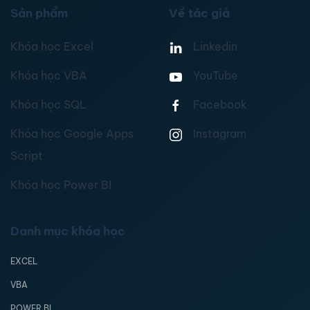
Sản phẩm
Về tác giả
Khóa học Excel
Linkedin
Khóa học VBA
YouTube
Khóa học SQL
Facebook
Khóa học Google Apps
Instagram
Script
Khóa học Power BI
Danh mục khóa học
EXCEL
VBA
POWER BI