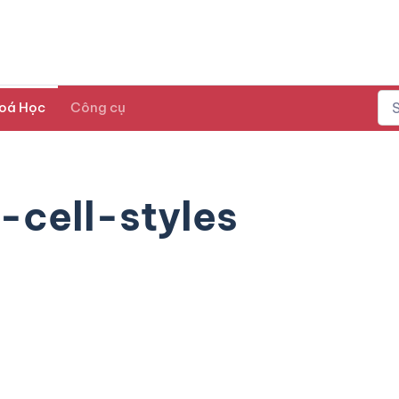
oá Học
Công cụ
cell-styles