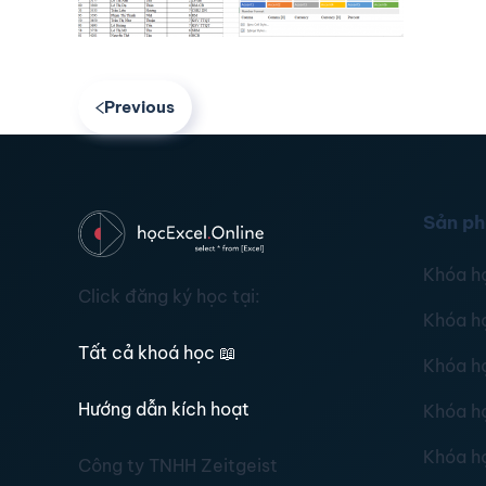
Previous
Sản p
Khóa h
Click đăng ký học tại:
Khóa h
Tất cả khoá học
📖
Khóa h
Hướng dẫn kích hoạt
Khóa h
Khóa h
Công ty TNHH Zeitgeist