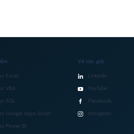
hẩm
Về tác giả
ọc Excel
Linkedin
ọc VBA
YouTube
ọc SQL
Facebook
ọc Google Apps Script
Instagram
ọc Power BI