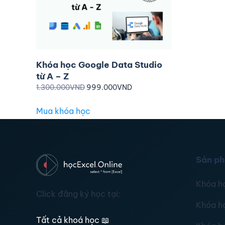
Khóa học Google Data Studio
từ A – Z
1.300.000
VND
999.000
VND
Mua khóa học
Sản p
Khóa h
Click đăng ký học tại:
Khóa h
Tất cả khoá học
📖