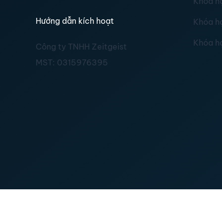
Khóa h
Hướng dẫn kích hoạt
Khóa h
Khóa h
Công ty TNHH Zeitgeist
MST:
0315976395