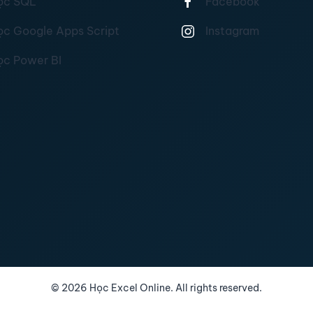
ọc SQL
Facebook
ọc Google Apps Script
Instagram
ọc Power BI
©
2026
Học Excel Online. All rights reserved.