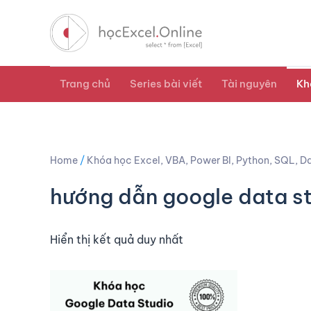
Trang chủ
Series bài viết
Tài nguyên
Kh
Home
/
Khóa học Excel, VBA, Power BI, Python, SQL, Da
hướng dẫn google data s
Hiển thị kết quả duy nhất