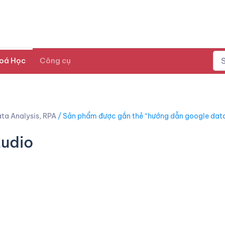
oá Học
Công cụ
ta Analysis, RPA
/ Sản phẩm được gắn thẻ “hướng dẫn google data
tudio