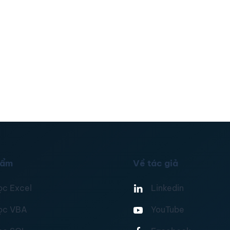
hẩm
Về tác giả
ọc Excel
Linkedin
ọc VBA
YouTube