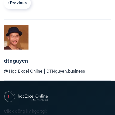
Previous
dtnguyen
@ Học Excel Online | DTNguyen.business
Click đăng ký học tại: