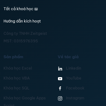
Tất cả khoá học
📖
Hướng dẫn kích hoạt
Công ty TNHH Zeitgeist
MST:
0315976395
Sản phẩm
Về tác giả
Khóa học Excel
Linkedin
Khóa học VBA
YouTube
Khóa học SQL
Facebook
Khóa học Google Apps
Instagram
Script