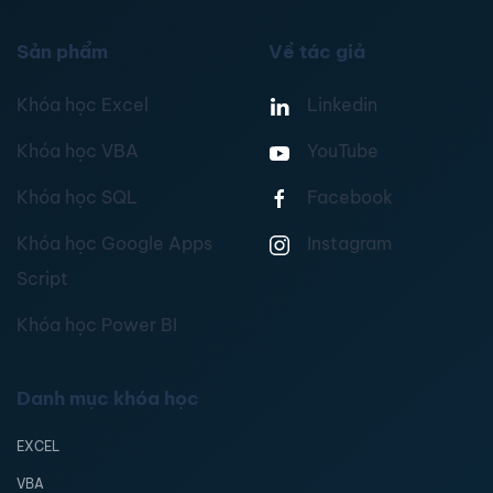
Sản phẩm
Về tác giả
Khóa học Excel
Linkedin
Khóa học VBA
YouTube
Khóa học SQL
Facebook
Khóa học Google Apps
Instagram
Script
Khóa học Power BI
Danh mục khóa học
EXCEL
VBA