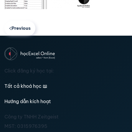
Previous
Click đăng ký học tại:
Tất cả khoá học
📖
Hướng dẫn kích hoạt
Công ty TNHH Zeitgeist
MST:
0315976395