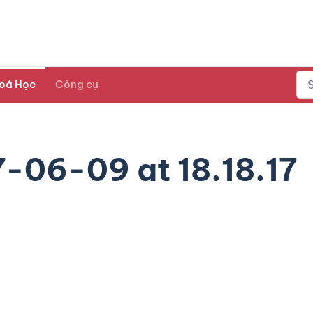
oá Học
Công cụ
7-06-09 at 18.18.17