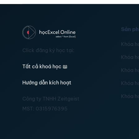
Sản p
Khóa h
Click đăng ký học tại:
Khóa h
Tất cả khoá học
📖
Khóa h
Hướng dẫn kích hoạt
Khóa h
Khóa h
Công ty TNHH Zeitgeist
MST:
0315976395