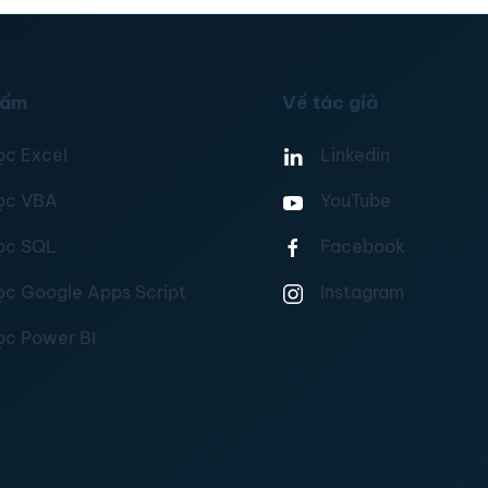
hẩm
Về tác giả
ọc Excel
Linkedin
ọc VBA
YouTube
ọc SQL
Facebook
ọc Google Apps Script
Instagram
ọc Power BI