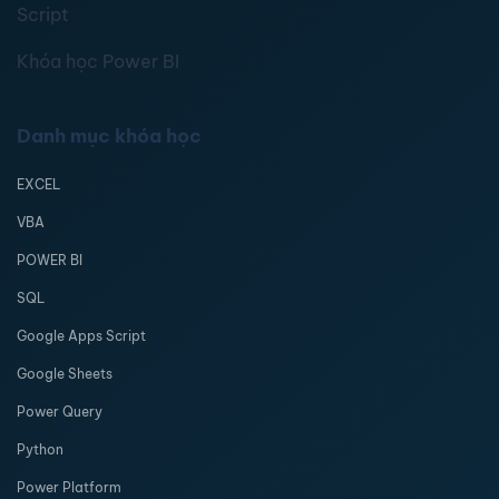
Script
Khóa học Power BI
Danh mục khóa học
EXCEL
VBA
POWER BI
SQL
Google Apps Script
Google Sheets
Power Query
Python
Power Platform