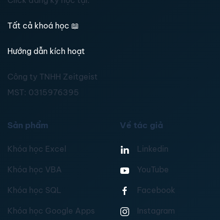
Click đăng ký học tại:
Tất cả khoá học
📖
Hướng dẫn kích hoạt
Công ty TNHH Zeitgeist
MST:
0315976395
Sản phẩm
Về tác giả
Khóa học Excel
Linkedin
Khóa học VBA
YouTube
Khóa học SQL
Facebook
Khóa học Google Apps
Instagram