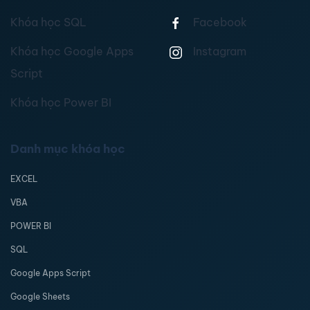
Khóa học SQL
Facebook
Khóa học Google Apps
Instagram
Script
Khóa học Power BI
Danh mục khóa học
EXCEL
VBA
POWER BI
SQL
Google Apps Script
Google Sheets