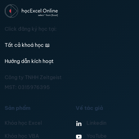
Click đăng ký học tại:
Tất cả khoá học
📖
Hướng dẫn kích hoạt
Công ty TNHH Zeitgeist
MST:
0315976395
Sản phẩm
Về tác giả
Khóa học Excel
Linkedin
Khóa học VBA
YouTube