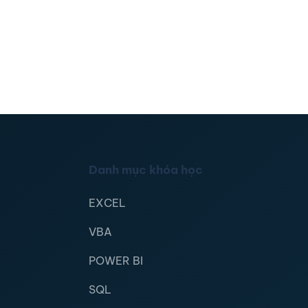
Danh mục khóa học
EXCEL
VBA
POWER BI
SQL