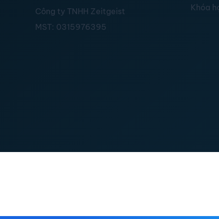
Khóa h
Công ty TNHH Zeitgeist
MST:
0315976395