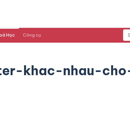
oá Học
Công cụ
ter-khac-nhau-cho