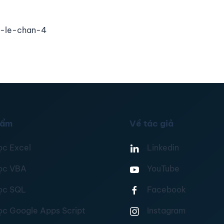
g-le-chan-4
hẩm
Về tác giả
ọc Excel
Linkedin
ọc VBA
YouTube
ọc SQL
Facebook
ọc Google Apps Script
Instagram