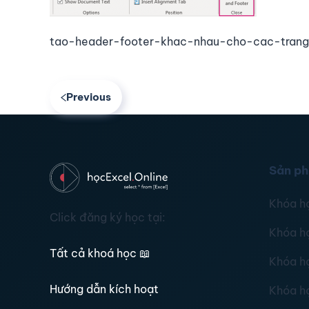
tao-header-footer-khac-nhau-cho-cac-tran
Previous
Sản p
Khóa h
Click đăng ký học tại:
Khóa h
Tất cả khoá học
📖
Khóa h
Hướng dẫn kích hoạt
Khóa h