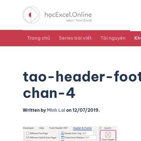
Trang chủ
Series bài viết
Tài nguyên
Kh
tao-header-foo
chan-4
Written by
Minh Lai
on
12/07/2019
.