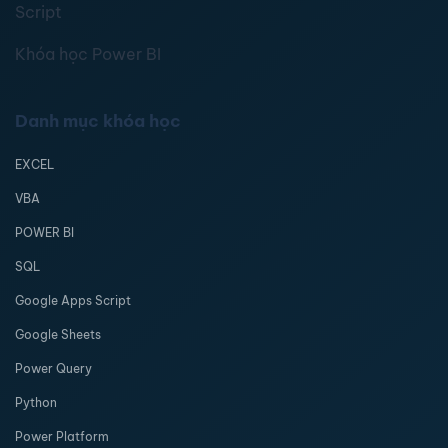
Script
Khóa học Power BI
Danh mục khóa học
EXCEL
VBA
POWER BI
SQL
Google Apps Script
Google Sheets
Power Query
Python
Power Platform