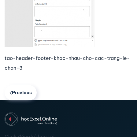
tao-header-footer-khac-nhau-cho-cac-trang-le-
chan-3
Previous
Click đăng ký học tại: