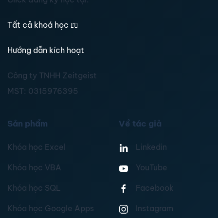
Tất cả khoá học
📖
Hướng dẫn kích hoạt
Công ty TNHH Zeitgeist
MST:
0315976395
Sản phẩm
Về tác giả
Khóa học Excel
Linkedin
Khóa học VBA
YouTube
Khóa học SQL
Facebook
Khóa học Google Apps
Instagram