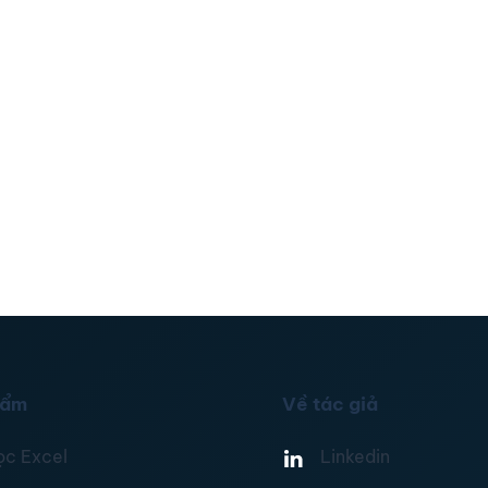
hẩm
Về tác giả
ọc Excel
Linkedin