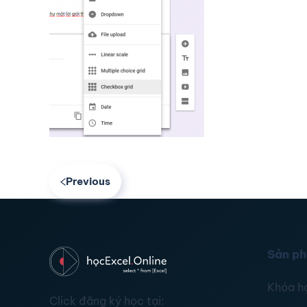
Previous
Sản p
Khóa h
Click đăng ký học tại: