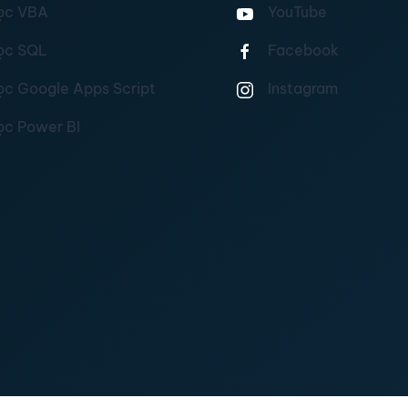
ọc VBA
YouTube
ọc SQL
Facebook
ọc Google Apps Script
Instagram
ọc Power BI