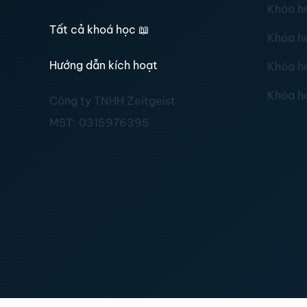
Khóa h
Tất cả khoá học
📖
Khóa h
Hướng dẫn kích hoạt
Khóa h
Khóa h
Công ty TNHH Zeitgeist
MST:
0315976395