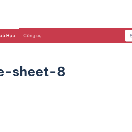
oá Học
Công cụ
e-sheet-8