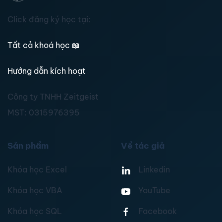
Click đăng ký học tại:
Tất cả khoá học
📖
Hướng dẫn kích hoạt
Công ty TNHH Zeitgeist
MST:
0315976395
Sản phẩm
Về tác giả
Khóa học Excel
Linkedin
Khóa học VBA
YouTube
Khóa học SQL
Facebook