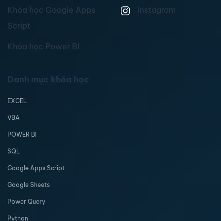
Khóa học Google Apps
Instagram
Script
Khóa học Power BI
Danh mục khóa học
EXCEL
VBA
POWER BI
SQL
Google Apps Script
Google Sheets
Power Query
Python