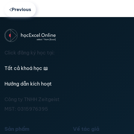
Previous
Click đăng ký học tại:
Tất cả khoá học
📖
Hướng dẫn kích hoạt
Công ty TNHH Zeitgeist
MST:
0315976395
Sản phẩm
Về tác giả