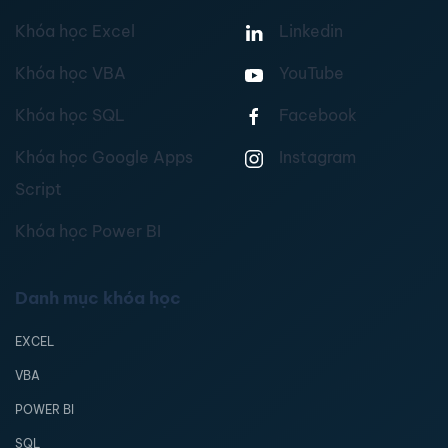
Khóa học Excel
Linkedin
Khóa học VBA
YouTube
Khóa học SQL
Facebook
Khóa học Google Apps
Instagram
Script
Khóa học Power BI
Danh mục khóa học
EXCEL
VBA
POWER BI
SQL