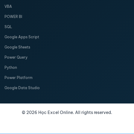
VBA
POWER BI
SQL
Google Apps Script
Google Sheets
Power Query
Python
Power Platform
Google Data Studio
©
2026
Học Excel Online. All rights reserved.