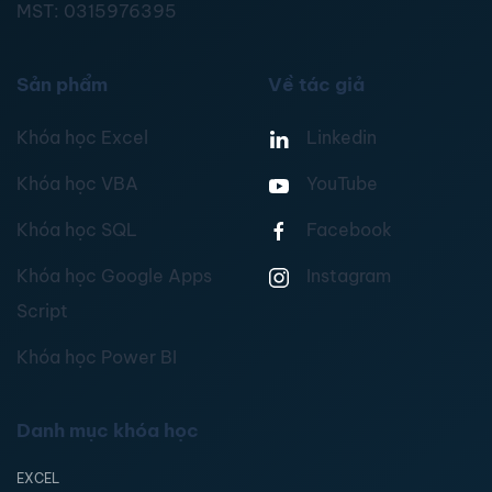
MST:
0315976395
Sản phẩm
Về tác giả
Khóa học Excel
Linkedin
Khóa học VBA
YouTube
Khóa học SQL
Facebook
Khóa học Google Apps
Instagram
Script
Khóa học Power BI
Danh mục khóa học
EXCEL