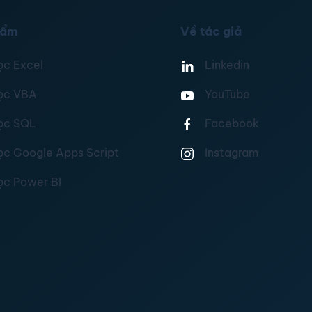
hẩm
Về tác giả
ọc Excel
Linkedin
ọc VBA
YouTube
ọc SQL
Facebook
ọc Google Apps Script
Instagram
ọc Power BI