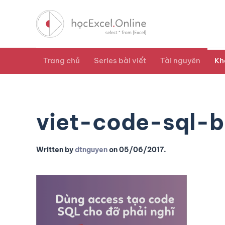
Trang chủ
Series bài viết
Tài nguyên
Kh
viet-code-sql-
Written by
dtnguyen
on
05/06/2017
.