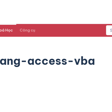
oá Học
Công cụ
bang-access-vba