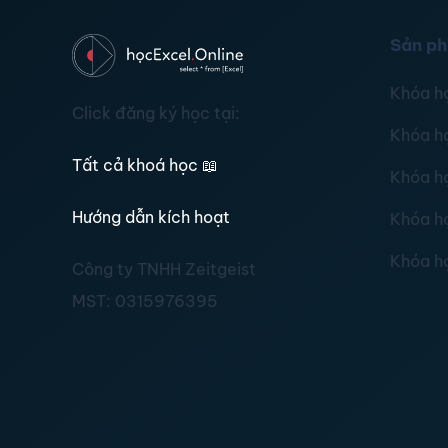
Sản p
Khóa h
Click đăng ký học tại:
Khóa h
Tất cả khoá học
📖
Khóa h
Hướng dẫn kích hoạt
Khóa h
Khóa h
Công ty TNHH Zeitgeist
MST:
0315976395