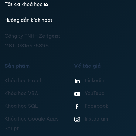
Tất cả khoá học
📖
Hướng dẫn kích hoạt
Công ty TNHH Zeitgeist
MST:
0315976395
Sản phẩm
Về tác giả
Khóa học Excel
Linkedin
Khóa học VBA
YouTube
Khóa học SQL
Facebook
Khóa học Google Apps
Instagram
Script