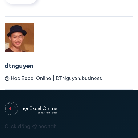
dtnguyen
@ Học Excel Online | DTNguyen.business
Click đăng ký học tại: