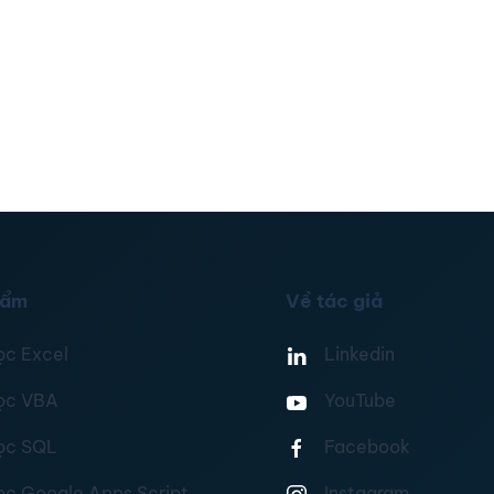
hẩm
Về tác giả
ọc Excel
Linkedin
ọc VBA
YouTube
ọc SQL
Facebook
ọc Google Apps Script
Instagram