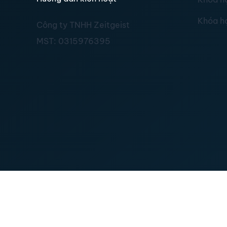
Khóa h
Công ty TNHH Zeitgeist
MST:
0315976395