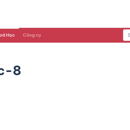
oá Học
Công cụ
c-8