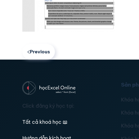
Previous
Sản p
Khóa h
Click đăng ký học tại:
Khóa h
Tất cả khoá học
📖
Khóa h
Hướng dẫn kích hoạt
Khóa h