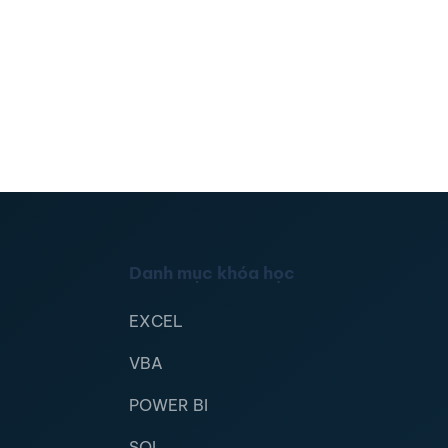
Danh mục khóa học
EXCEL
VBA
POWER BI
SQL