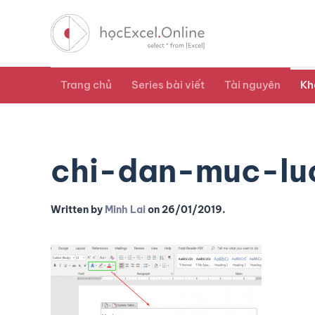
Trang chủ
Series bài viết
Tài nguyên
Kh
chi-dan-muc-lu
Written by
Minh Lai
on
26/01/2019
.