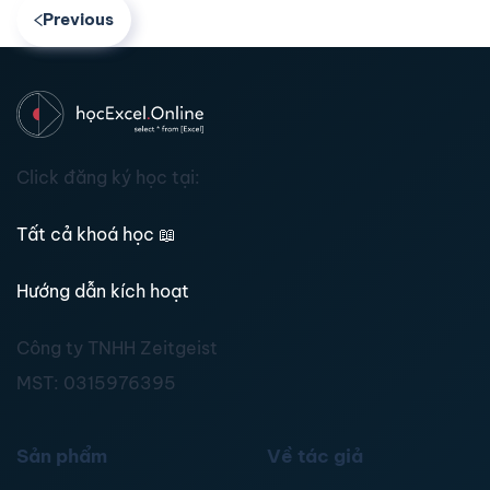
Previous
Click đăng ký học tại:
Tất cả khoá học
📖
Hướng dẫn kích hoạt
Công ty TNHH Zeitgeist
MST:
0315976395
Sản phẩm
Về tác giả