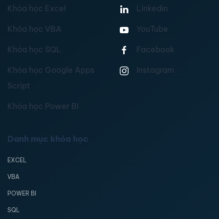
Khóa học Excel
Linkedin
Khóa học VBA
YouTube
Khóa học SQL
Facebook
Khóa học Google Apps
Instagram
Script
Khóa học Power BI
Danh mục khóa học
EXCEL
VBA
POWER BI
SQL