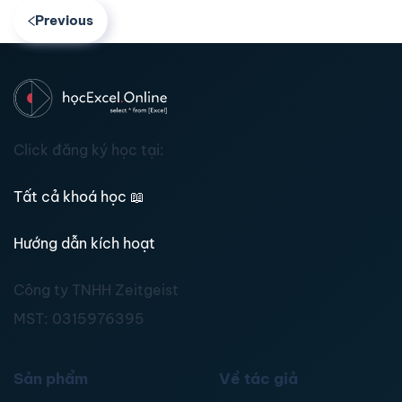
Previous
Click đăng ký học tại:
Tất cả khoá học
📖
Hướng dẫn kích hoạt
Công ty TNHH Zeitgeist
MST:
0315976395
Sản phẩm
Về tác giả