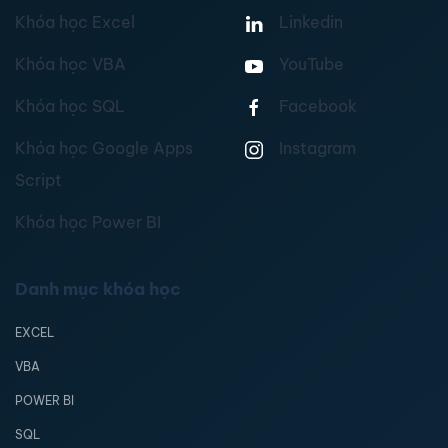
Khóa học Excel
Linkedin
Khóa học VBA
YouTube
Khóa học SQL
Facebook
Khóa học Google Apps
Instagram
Script
Khóa học Power BI
Danh mục khóa học
EXCEL
VBA
POWER BI
SQL