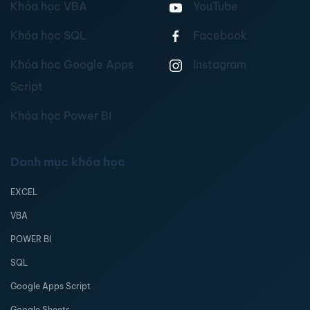
Khóa học VBA
YouTube
Khóa học SQL
Facebook
Khóa học Google Apps
Instagram
Script
Khóa học Power BI
Danh mục khóa học
EXCEL
VBA
POWER BI
SQL
Google Apps Script
Google Sheets