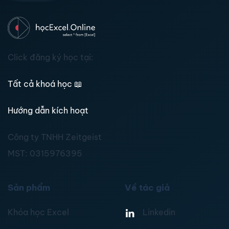
Click đăng ký học tại:
Tất cả khoá học
📖
Hướng dẫn kích hoạt
Công ty TNHH Zeitgeist
MST:
0315976395
Sản phẩm
Về tác giả
Khóa học Excel
Linkedin