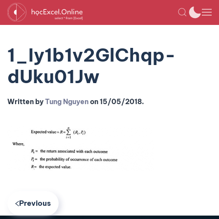
1_Iy1b1v2GlChqp-
dUku01Jw
Written by
Tung Nguyen
on
15/05/2018
.
Previous