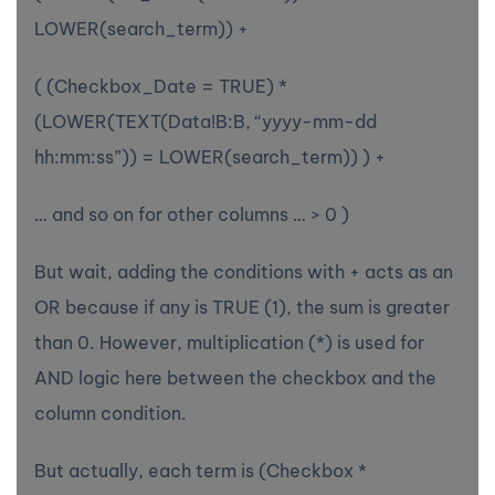
LOWER(search_term)) +
( (Checkbox_Date = TRUE) *
(LOWER(TEXT(Data!B:B, “yyyy-mm-dd
hh:mm:ss”)) = LOWER(search_term)) ) +
… and so on for other columns … > 0 )
But wait, adding the conditions with + acts as an
OR because if any is TRUE (1), the sum is greater
than 0. However, multiplication (*) is used for
AND logic here between the checkbox and the
column condition.
But actually, each term is (Checkbox *