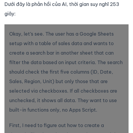
Dưới đây là phản hồi của AI, thời gian suy nghĩ 253
giây:
Okay, let’s see. The user has a Google Sheets
setup with a table of sales data and wants to
create a search bar in another sheet that can
filter the data based on input criteria. The search
should check the first five columns (ID, Date,
Sales, Region, Unit) but only those that are
selected via checkboxes. If all checkboxes are
unchecked, it shows all data. They want to use
built-in functions only, no Apps Script.
First, I need to figure out how to create a