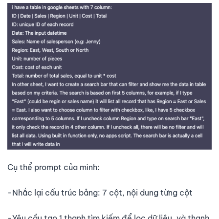
Cụ thể prompt của mình:
-Nhắc lại cấu trúc bảng: 7 cột, nội dung từng cột
-Yêu cầu tạo 1 thanh tìm kiếm để lọc dữ liệu, và thanh