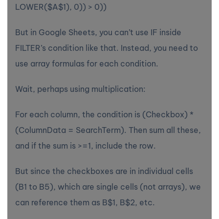
LOWER($A$1), 0)) > 0))
But in Google Sheets, you can’t use IF inside
FILTER’s condition like that. Instead, you need to
use array formulas for each condition.
Wait, perhaps using multiplication:
For each column, the condition is (Checkbox) *
(ColumnData = SearchTerm). Then sum all these,
and if the sum is >=1, include the row.
But since the checkboxes are in individual cells
(B1 to B5), which are single cells (not arrays), we
can reference them as B$1, B$2, etc.