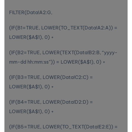
FILTER(Data!A2:G,
(IF(B1=TRUE, LOWER(TO_TEXT(Data!A2:A)) =
LOWER($A$1), 0) +
(IF(B2=TRUE, LOWER(TEXT(Data!B2:B, “yyyy-
mm-dd hh:mm:ss”)) = LOWER($A$1), 0) +
(IF(B3=TRUE, LOWER(Data!C2:C) =
LOWER($A$1), 0) +
(IF(B4=TRUE, LOWER(Data!D2:D) =
LOWER($A$1), 0) +
(IF(B5=TRUE, LOWER(TO_TEXT(Data!E2:E)) =