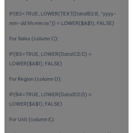
IF(B2=TRUE, LOWER(TEXT(Data!B2:B, “yyyy-
mm-dd hh:mm:ss”)) = LOWER($A$1), FALSE)
For Sales (column C):
IF(B3=TRUE, LOWER(Data!C2:C) =
LOWER($A$1), FALSE)
For Region (column D):
IF(B4=TRUE, LOWER(Data!D2:D) =
LOWER($A$1), FALSE)
For Unit (column E):