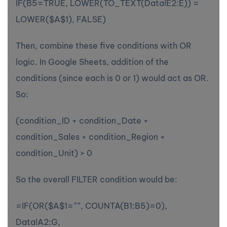
IF(B5=TRUE, LOWER(TO_TEXT(Data!E2:E)) =
LOWER($A$1), FALSE)
Then, combine these five conditions with OR
logic. In Google Sheets, addition of the
conditions (since each is 0 or 1) would act as OR.
So:
(condition_ID + condition_Date +
condition_Sales + condition_Region +
condition_Unit) > 0
So the overall FILTER condition would be:
=IF(OR($A$1=””, COUNTA(B1:B5)=0),
Data!A2:G,