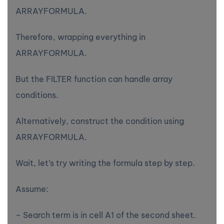
ARRAYFORMULA.
Therefore, wrapping everything in
ARRAYFORMULA.
But the FILTER function can handle array
conditions.
Alternatively, construct the condition using
ARRAYFORMULA.
Wait, let’s try writing the formula step by step.
Assume:
– Search term is in cell A1 of the second sheet.