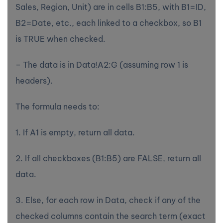
Sales, Region, Unit) are in cells B1:B5, with B1=ID,
B2=Date, etc., each linked to a checkbox, so B1
is TRUE when checked.
– The data is in Data!A2:G (assuming row 1 is
headers).
The formula needs to:
1. If A1 is empty, return all data.
2. If all checkboxes (B1:B5) are FALSE, return all
data.
3. Else, for each row in Data, check if any of the
checked columns contain the search term (exact