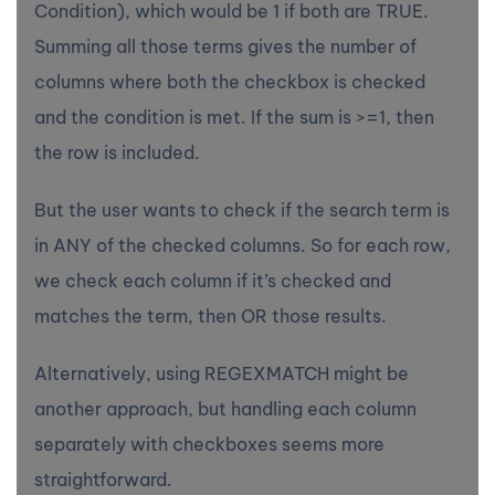
Condition), which would be 1 if both are TRUE.
Summing all those terms gives the number of
columns where both the checkbox is checked
and the condition is met. If the sum is >=1, then
the row is included.
But the user wants to check if the search term is
in ANY of the checked columns. So for each row,
we check each column if it’s checked and
matches the term, then OR those results.
Alternatively, using REGEXMATCH might be
another approach, but handling each column
separately with checkboxes seems more
straightforward.