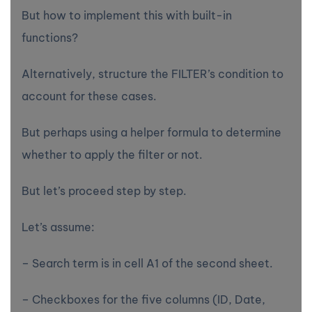
But how to implement this with built-in
functions?
Alternatively, structure the FILTER’s condition to
account for these cases.
But perhaps using a helper formula to determine
whether to apply the filter or not.
But let’s proceed step by step.
Let’s assume:
– Search term is in cell A1 of the second sheet.
– Checkboxes for the five columns (ID, Date,