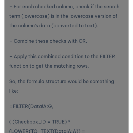
– For each checked column, check if the search
term (lowercase) is in the lowercase version of
the column’s data (converted to text).
– Combine these checks with OR.
– Apply this combined condition to the FILTER
function to get the matching rows.
So, the formula structure would be something
like:
=FILTER(Data!A:G,
( (Checkbox_ID = TRUE) *
(LOWER(TO_TEXT(Data!A:A)) =