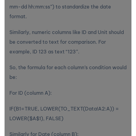
mm-dd hh:mm:ss”) to standardize the date
format.
Similarly, numeric columns like ID and Unit should
be converted to text for comparison. For
example, ID 123 as text “123”.
So, the formula for each column’s condition would
be:
For ID (column A):
IF(B1=TRUE, LOWER(TO_TEXT(Data!A2:A)) =
LOWER($A$1), FALSE)
Similarly for Date (column B):