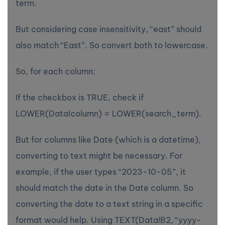
term.
But considering case insensitivity, “east” should
also match “East”. So convert both to lowercase.
So, for each column:
If the checkbox is TRUE, check if
LOWER(Data!column) = LOWER(search_term).
But for columns like Date (which is a datetime),
converting to text might be necessary. For
example, if the user types “2023-10-05”, it
should match the date in the Date column. So
converting the date to a text string in a specific
format would help. Using TEXT(Data!B2, “yyyy-