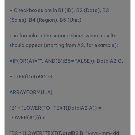
– Checkboxes are in B1 (ID), B2 (Date), B3
(Sales), B4 (Region), B5 (Unit).
The formula in the second sheet where results
should appear (starting from A2, for example):
=IF(OR(A1=””, AND(B1:B5=FALSE)), Data!A2:G,
FILTER(Data!A2:G,
ARRAYFORMULA(
(B1 * (LOWER(TO_TEXT(Data!A2:A)) =
LOWER(A1))) +
(B2 * (LOWER(TEXT(Data!B2:B, “yyyy-mm-dd