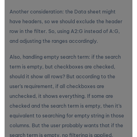
Another consideration: the Data sheet might
have headers, so we should exclude the header
row in the filter. So, using A2:G instead of A:G,
and adjusting the ranges accordingly.
Also, handling empty search term: if the search
term is empty, but checkboxes are checked,
should it show all rows? But according to the
user’s requirement, if all checkboxes are
unchecked, it shows everything. If some are
checked and the search term is empty, then it’s
equivalent to searching for empty string in those
columns. But the user probably wants that if the
search term is empty, no filtering is applied,