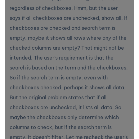
regardless of checkboxes. Hmm, but the user
says if all checkboxes are unchecked, show all. If
checkboxes are checked and search term is
empty, maybe it shows all rows where any of the
checked columns are empty? That might not be
intended. The user’s requirement is that the
search is based on the term and the checkboxes.
So if the search term is empty, even with
checkboxes checked, perhaps it shows all data.
But the original problem states that if all
checkboxes are unchecked, it lists all data. So
maybe the checkboxes only determine which
columns to check, but if the search term is
empty, it doesn’t filter. Let me recheck the user’s