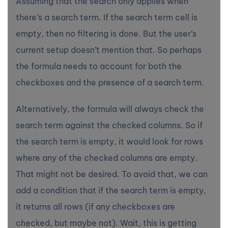
Assuming that the search only applies when
there’s a search term. If the search term cell is
empty, then no filtering is done. But the user’s
current setup doesn’t mention that. So perhaps
the formula needs to account for both the
checkboxes and the presence of a search term.
Alternatively, the formula will always check the
search term against the checked columns. So if
the search term is empty, it would look for rows
where any of the checked columns are empty.
That might not be desired. To avoid that, we can
add a condition that if the search term is empty,
it returns all rows (if any checkboxes are
checked, but maybe not). Wait, this is getting