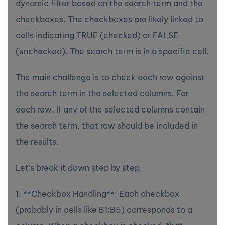
dynamic filter based on the search term and the
checkboxes. The checkboxes are likely linked to
cells indicating TRUE (checked) or FALSE
(unchecked). The search term is in a specific cell.
The main challenge is to check each row against
the search term in the selected columns. For
each row, if any of the selected columns contain
the search term, that row should be included in
the results.
Let’s break it down step by step.
1. **Checkbox Handling**: Each checkbox
(probably in cells like B1:B5) corresponds to a