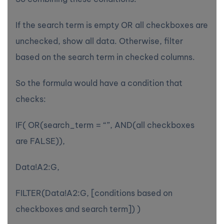
If the search term is empty OR all checkboxes are
unchecked, show all data. Otherwise, filter
based on the search term in checked columns.
So the formula would have a condition that
checks:
IF( OR(search_term = “”, AND(all checkboxes
are FALSE)),
Data!A2:G,
FILTER(Data!A2:G, [conditions based on
checkboxes and search term]) )