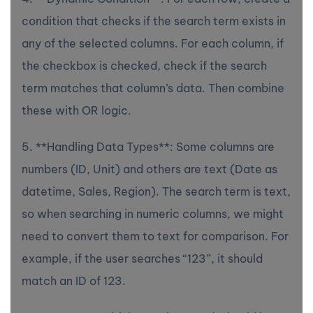
condition that checks if the search term exists in
any of the selected columns. For each column, if
the checkbox is checked, check if the search
term matches that column’s data. Then combine
these with OR logic.
5. **Handling Data Types**: Some columns are
numbers (ID, Unit) and others are text (Date as
datetime, Sales, Region). The search term is text,
so when searching in numeric columns, we might
need to convert them to text for comparison. For
example, if the user searches “123”, it should
match an ID of 123.