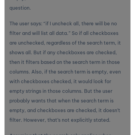
question.
The user says: “if I uncheck all, there will be no
filter and will list all data.” So if all checkboxes
are unchecked, regardless of the search term, it
shows all. But if any checkboxes are checked,
then it filters based on the search term in those
columns. Also, if the search term is empty, even
with checkboxes checked, it would look for
empty strings in those columns. But the user
probably wants that when the search term is
empty, and checkboxes are checked, it doesn’t
filter. However, that’s not explicitly stated.