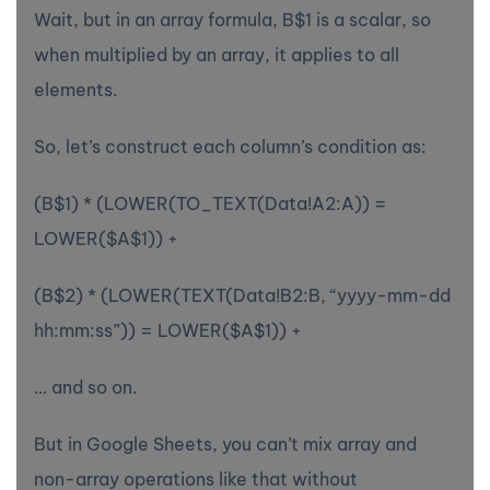
Wait, but in an array formula, B$1 is a scalar, so
when multiplied by an array, it applies to all
elements.
So, let’s construct each column’s condition as:
(B$1) * (LOWER(TO_TEXT(Data!A2:A)) =
LOWER($A$1)) +
(B$2) * (LOWER(TEXT(Data!B2:B, “yyyy-mm-dd
hh:mm:ss”)) = LOWER($A$1)) +
… and so on.
But in Google Sheets, you can’t mix array and
non-array operations like that without