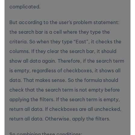
complicated.
But according to the user’s problem statement:
the search bar is a cell where they type the
criteria. So when they type “East”, it checks the
columns. If they clear the search bar, it should
show all data again. Therefore, if the search term
is empty, regardless of checkboxes, it shows all
data. That makes sense. So the formula should
check that the search term is not empty before
applying the filters. If the search term is empty,
return all data. If checkboxes are all unchecked,
return all data. Otherwise, apply the filters.
So combining these conditions: