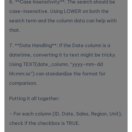
6. **Case Insensitivity**: The search should be
case-insensitive. Using LOWER on both the
search term and the column data can help with
that.
7. **Date Handling**: If the Date column is a
datetime, converting it to text might be tricky.
Using TEXT(date_column, “yyyy-mm-dd
hh:mm:ss”) can standardize the format for
comparison.
Putting it all together:
– For each column (ID, Date, Sales, Region, Unit),
check if the checkbox is TRUE.