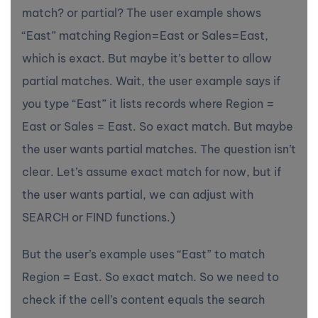
match? or partial? The user example shows
“East” matching Region=East or Sales=East,
which is exact. But maybe it’s better to allow
partial matches. Wait, the user example says if
you type “East” it lists records where Region =
East or Sales = East. So exact match. But maybe
the user wants partial matches. The question isn’t
clear. Let’s assume exact match for now, but if
the user wants partial, we can adjust with
SEARCH or FIND functions.)
But the user’s example uses “East” to match
Region = East. So exact match. So we need to
check if the cell’s content equals the search