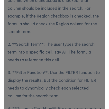
column. When a checkbox is checked, that
column should be included in the search. For
example, if the Region checkbox is checked, the
formula should check the Region column for the
search term.
2. **Search Term**: The user types the search
term into a specific cell, say A1. The formula
needs to reference this cell.
3. **Filter Function**: Use the FILTER function to
display the results. But the condition for FILTER
needs to dynamically check each selected
column for the search term.
4. **Dynamic Condition**: For each row, create a