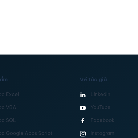
hẩm
Về tác giả
ọc Excel
Linkedin
ọc VBA
YouTube
ọc SQL
Facebook
ọc Google Apps Script
Instagram