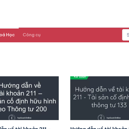
oá Học
Công cụ