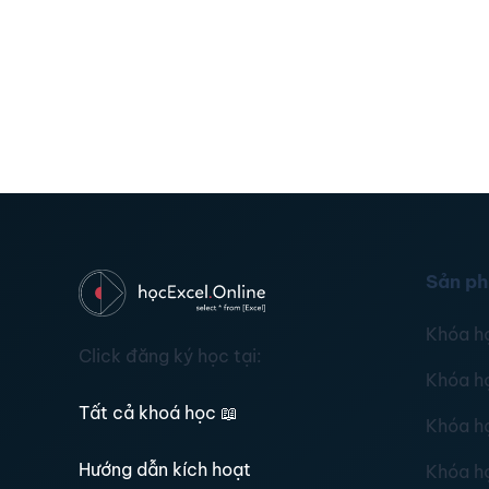
Sản p
Khóa h
Click đăng ký học tại:
Khóa h
Tất cả khoá học
📖
Khóa h
Hướng dẫn kích hoạt
Khóa h