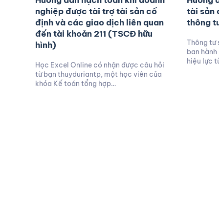
Hướng dẫn hạch toán khi doanh
Hướng d
nghiệp được tài trợ tài sản cố
tài sản
định và các giao dịch liên quan
thông t
đến tài khoản 211 (TSCĐ hữu
Thông tư
hình)
ban hành 
hiệu lực 
Học Excel Online có nhận được câu hỏi
từ bạn thuyduriantp, một học viên của
khóa Kế toán tổng hợp…