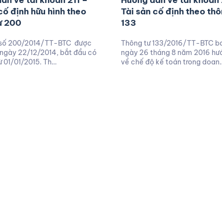
ẫn về tài khoản 211 –
Hướng dẫn về tài khoản 
 cố định hữu hình theo
Tài sản cố định theo thô
ư 200
133
 số 200/2014/TT-BTC được
Thông tư 133/2016/TT-BTC b
ngày 22/12/2014, bắt đầu có
ngày 26 tháng 8 năm 2016 hư
từ 01/01/2015. Th…
về chế độ kế toán trong doan