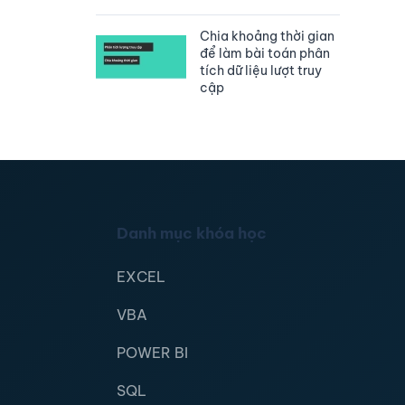
Chia khoảng thời gian
để làm bài toán phân
tích dữ liệu lượt truy
cập
Danh mục khóa học
EXCEL
VBA
POWER BI
SQL