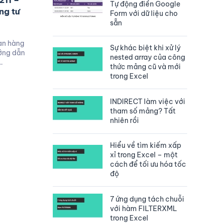
211 –
Tự động điền Google
ng tư
Form với dữ liệu cho
sẵn
an hàng
Sự khác biệt khi xử lý
ớng dẫn
nested array của công
…
thức mảng cũ và mới
trong Excel
INDIRECT làm việc với
tham số mảng? Tất
nhiên rồi
Hiểu về tìm kiếm xấp
xỉ trong Excel – một
cách để tối ưu hóa tốc
độ
7 ứng dụng tách chuỗi
với hàm FILTERXML
trong Excel