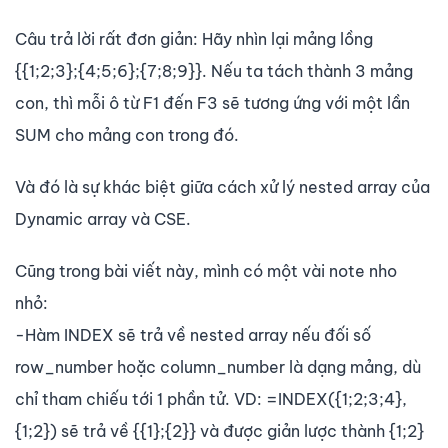
Câu trả lời rất đơn giản: Hãy nhìn lại mảng lồng
{{1;2;3};{4;5;6};{7;8;9}}. Nếu ta tách thành 3 mảng
con, thì mỗi ô từ F1 đến F3 sẽ tương ứng với một lần
SUM cho mảng con trong đó.
Và đó là sự khác biệt giữa cách xử lý nested array của
Dynamic array và CSE.
Cũng trong bài viết này, mình có một vài note nho
nhỏ:
-Hàm INDEX sẽ trả về nested array nếu đối số
row_number hoặc column_number là dạng mảng, dù
chỉ tham chiếu tới 1 phần tử. VD: =INDEX({1;2;3;4},
{1;2}) sẽ trả về {{1};{2}} và được giản lược thành {1;2}