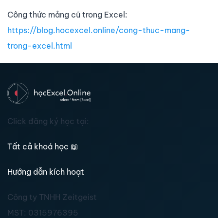
Công thức mảng cũ trong Excel:
https://blog.hocexcel.online/cong-thuc-mang-
trong-excel.html
Click đăng ký học tại:
Tất cả khoá học
📖
Hướng dẫn kích hoạt
Công ty TNHH Zeitgeist
MST:
0315976395