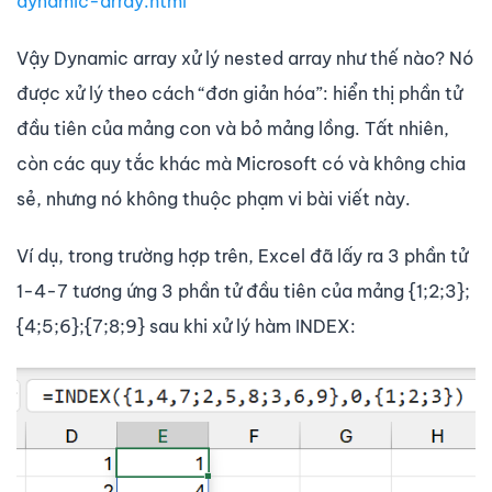
dynamic-array.html
Vậy Dynamic array xử lý nested array như thế nào? Nó
được xử lý theo cách “đơn giản hóa”: hiển thị phần tử
đầu tiên của mảng con và bỏ mảng lồng. Tất nhiên,
còn các quy tắc khác mà Microsoft có và không chia
sẻ, nhưng nó không thuộc phạm vi bài viết này.
Ví dụ, trong trường hợp trên, Excel đã lấy ra 3 phần tử
1-4-7 tương ứng 3 phần tử đầu tiên của mảng {1;2;3};
{4;5;6};{7;8;9} sau khi xử lý hàm INDEX: