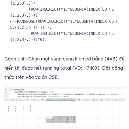
{1;2;3},))*

        (ROW(INDIRECT("1:"&COUNTA(INDEX(C3:F5,
{1;2;3},))))
<=TRANSPOSE(ROW(INDIRECT("1:"&COUNTA(INDEX(C3:F
5,{1;2;3},))))))),

         ROW(INDIRECT("1:"&COUNTA(INDEX(C3:F5,
{1;2;3},))))^0))
Cách tính: Chọn một vùng cùng kích cỡ bảng (4×3) để
hiển thị được hết running total (VD: H7:K9). Đặt công
thức trên vào và ấn CSE.