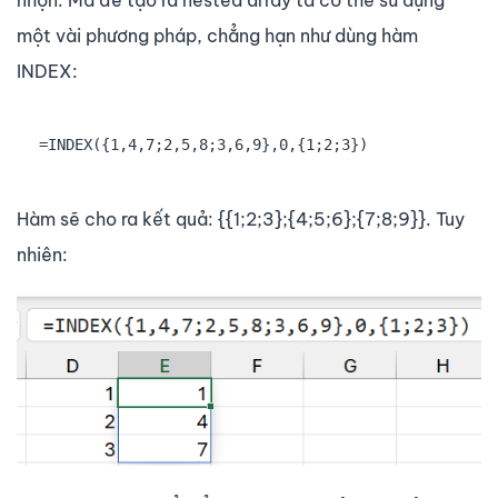
nhọn. Mà để tạo ra nested array ta có thể sử dụng
một vài phương pháp, chẳng hạn như dùng hàm
INDEX:
=INDEX({1,4,7;2,5,8;3,6,9},0,{1;2;3})
Hàm sẽ cho ra kết quả: {{1;2;3};{4;5;6};{7;8;9}}. Tuy
nhiên: