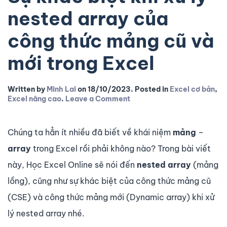
nested array của
công thức mảng cũ và
mới trong Excel
Written by
Minh Lai
on
18/10/2023
. Posted in
Excel cơ bản
,
Excel nâng cao
.
Leave a Comment
Chúng ta hẳn ít nhiều đã biết về khái niệm
mảng
–
array
trong Excel rồi phải không nào? Trong bài viết
này, Học Excel Online sẽ nói đến
nested array
(mảng
lồng), cũng như sự khác biệt của công thức mảng cũ
(CSE) và công thức mảng mới (Dynamic array) khi xử
lý nested array nhé.