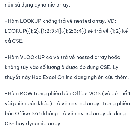
nếu sử dụng dynamic array.
-Hàm LOOKUP không trả về nested array. VD:
LOOKUP({1;2},{1;2;3;4},{1;2;3;4}) sẽ trả về {1;2} kể
cả CSE.
-Hàm VLOOKUP có vẻ trả về nested array hoặc
không tùy vào số lượng ô được áp dụng CSE. Lý
thuyết này Học Excel Online đang nghiên cứu thêm.
-Hàm ROW trong phiên bản Office 2013 (và có thể 1
vài phiên bản khác) trả về nested array. Trong phiên
bản Office 365 không trả về nested array dù dùng
CSE hay dynamic array.