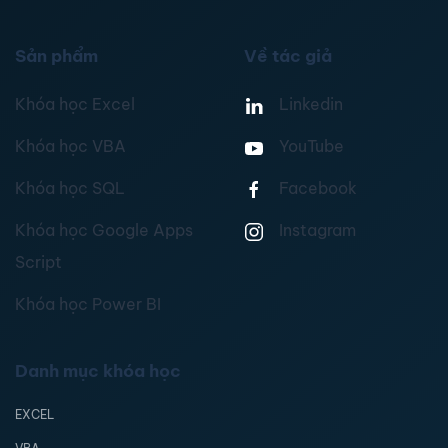
Sản phẩm
Về tác giả
Khóa học Excel
Linkedin
Khóa học VBA
YouTube
Khóa học SQL
Facebook
Khóa học Google Apps
Instagram
Script
Khóa học Power BI
Danh mục khóa học
EXCEL