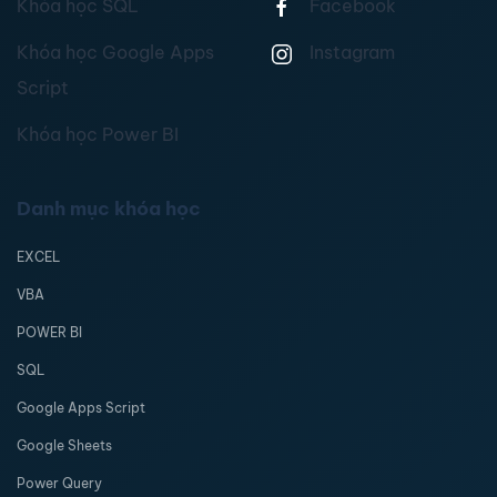
Khóa học SQL
Facebook
Khóa học Google Apps
Instagram
Script
Khóa học Power BI
Danh mục khóa học
EXCEL
VBA
POWER BI
SQL
Google Apps Script
Google Sheets
Power Query