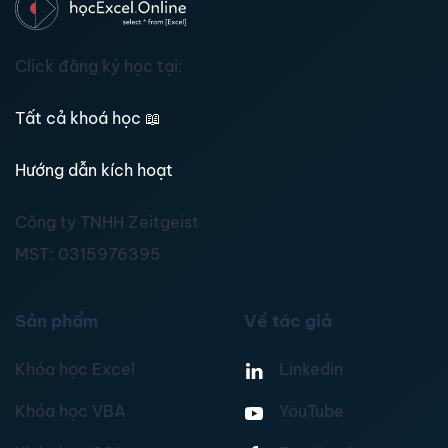
Click đăng ký học tại:
Tất cả khoá học
📖
Hướng dẫn kích hoạt
Công ty TNHH Zeitgeist
MST:
0315976395
Sản phẩm
Về tác giả
Khóa học Excel
Linkedin
Khóa học VBA
YouTube