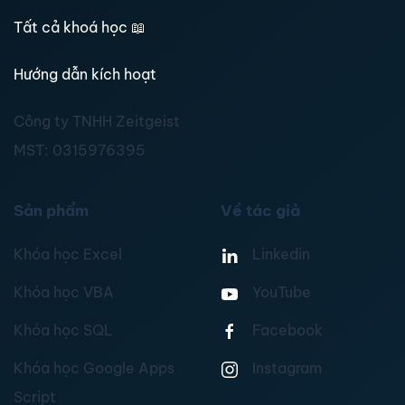
Tất cả khoá học
📖
Hướng dẫn kích hoạt
Công ty TNHH Zeitgeist
MST:
0315976395
Sản phẩm
Về tác giả
Khóa học Excel
Linkedin
Khóa học VBA
YouTube
Khóa học SQL
Facebook
Khóa học Google Apps
Instagram
Script