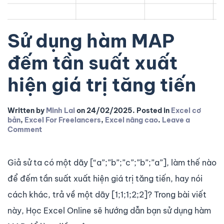
Sử dụng hàm MAP
đếm tần suất xuất
hiện giá trị tăng tiến
Written by
Minh Lai
on
24/02/2025
. Posted in
Excel cơ
bản
,
Excel For Freelancers
,
Excel nâng cao
.
Leave a
Comment
Giả sử ta có một dãy [“a”;”b”;”c”;”b”;”a”], làm thế nào
để đếm tần suất xuất hiện giá trị tăng tiến, hay nói
cách khác, trả về một dãy [1;1;1;2;2]? Trong bài viết
này, Học Excel Online sẽ hướng dẫn bạn sử dụng hàm