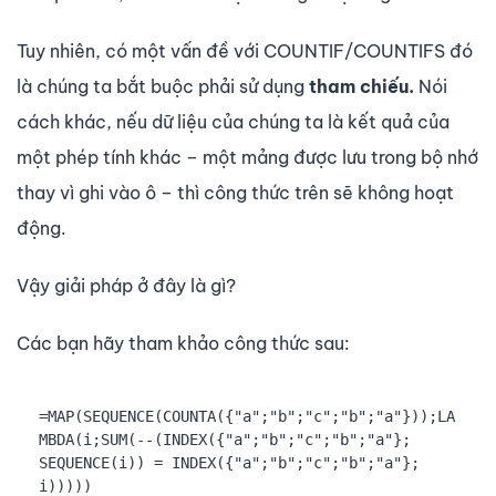
Tuy nhiên, có một vấn đề với COUNTIF/COUNTIFS đó
là chúng ta bắt buộc phải sử dụng
tham chiếu.
Nói
cách khác, nếu dữ liệu của chúng ta là kết quả của
một phép tính khác – một mảng được lưu trong bộ nhớ
thay vì ghi vào ô – thì công thức trên sẽ không hoạt
động.
Vậy giải pháp ở đây là gì?
Các bạn hãy tham khảo công thức sau:
=MAP(SEQUENCE(COUNTA({"a";"b";"c";"b";"a"}));LA
MBDA(i;SUM(--(INDEX({"a";"b";"c";"b";"a"}; 
SEQUENCE(i)) = INDEX({"a";"b";"c";"b";"a"}; 
i)))))
