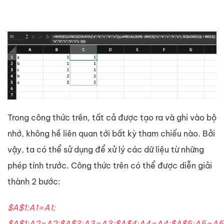
Trong công thức trên, tất cả được tạo ra và ghi vào bộ
nhớ, không hề liên quan tới bất kỳ tham chiếu nào. Bởi
vậy, ta có thể sử dụng để xử lý các dữ liệu từ những
phép tính trước. Công thức trên có thể được diễn giải
thành 2 bước:
$A$1:A1=A1;
$A$1:A2=A2;$A$3:A3=A3;$A$4:A4=A4;$A$5:A5=A5