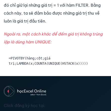
đó chỉ giữ lại những giá trị = 1 với hàm FILTER. Bằng
cách này, ta sẽ đảm bảo được những giá trị thu về
luôn là giá trị đầu tiên.
Ngoài ra, một cách khác để đếm giá trị không trùng
lặp là dùng hàm UNIQUE:
=PIVOTBY(hàng;cột;giá 
trị;LAMBDA(x;COUNTA(UNIQUE(HSTACK(x)))))
Click đăng ký học tại: