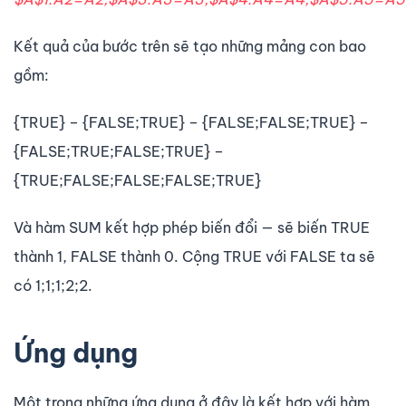
Kết quả của bước trên sẽ tạo những mảng con bao
gồm:
{TRUE} – {FALSE;TRUE} – {FALSE;FALSE;TRUE} –
{FALSE;TRUE;FALSE;TRUE} –
{TRUE;FALSE;FALSE;FALSE;TRUE}
Và hàm SUM kết hợp phép biến đổi — sẽ biến TRUE
thành 1, FALSE thành 0. Cộng TRUE với FALSE ta sẽ
có 1;1;1;2;2.
Ứng dụng
Một trong những ứng dụng ở đây là kết hợp với hàm