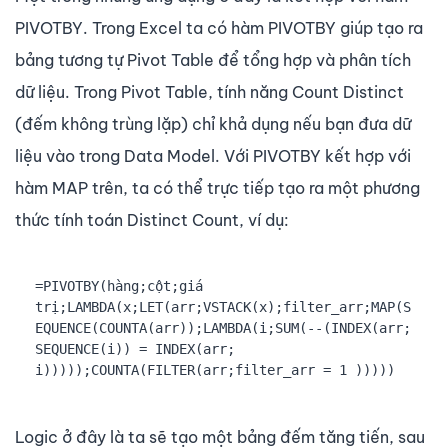
PIVOTBY. Trong Excel ta có hàm PIVOTBY giúp tạo ra
bảng tương tự Pivot Table để tổng hợp và phân tích
dữ liệu. Trong Pivot Table, tính năng Count Distinct
(đếm không trùng lặp) chỉ khả dụng nếu bạn đưa dữ
liệu vào trong Data Model. Với PIVOTBY kết hợp với
hàm MAP trên, ta có thể trực tiếp tạo ra một phương
thức tính toán Distinct Count, ví dụ:
=PIVOTBY(hàng;cột;giá 
trị;LAMBDA(x;LET(arr;VSTACK(x);filter_arr;MAP(S
EQUENCE(COUNTA(arr));LAMBDA(i;SUM(--(INDEX(arr; 
SEQUENCE(i)) = INDEX(arr; 
i)))));COUNTA(FILTER(arr;filter_arr = 1 )))))
Logic ở đây là ta sẽ tạo một bảng đếm tăng tiến, sau