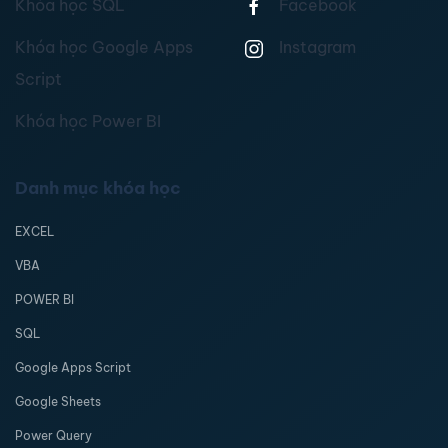
Khóa học SQL
Facebook
Khóa học Google Apps
Instagram
Script
Khóa học Power BI
Danh mục khóa học
EXCEL
VBA
POWER BI
SQL
Google Apps Script
Google Sheets
Power Query