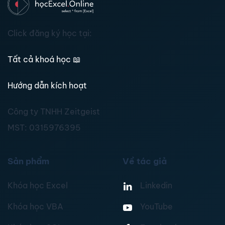
Click đăng ký học tại:
Tất cả khoá học
📖
Hướng dẫn kích hoạt
Công ty TNHH Zeitgeist
MST:
0315976395
Sản phẩm
Về tác giả
Khóa học Excel
Linkedin
Khóa học VBA
YouTube