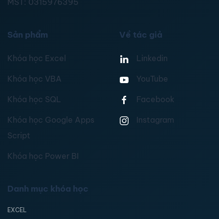
MST:
0315976395
Sản phẩm
Về tác giả
Khóa học Excel
Linkedin
Khóa học VBA
YouTube
Khóa học SQL
Facebook
Khóa học Google Apps
Instagram
Script
Khóa học Power BI
Danh mục khóa học
EXCEL