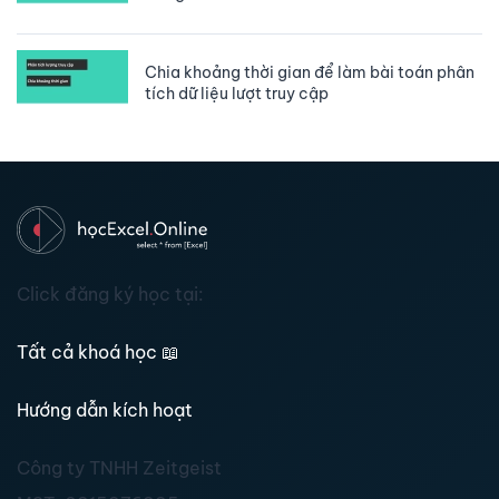
Chia khoảng thời gian để làm bài toán phân
tích dữ liệu lượt truy cập
Click đăng ký học tại:
Tất cả khoá học
📖
Hướng dẫn kích hoạt
Công ty TNHH Zeitgeist