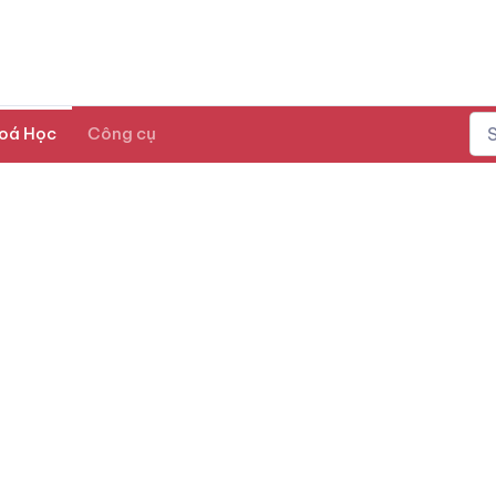
oá Học
Công cụ