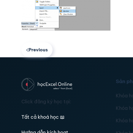
Previous
Sản p
Khóa h
Click đăng ký học tại:
Khóa h
Tất cả khoá học
📖
Khóa h
Hướng dẫn kích hoạt