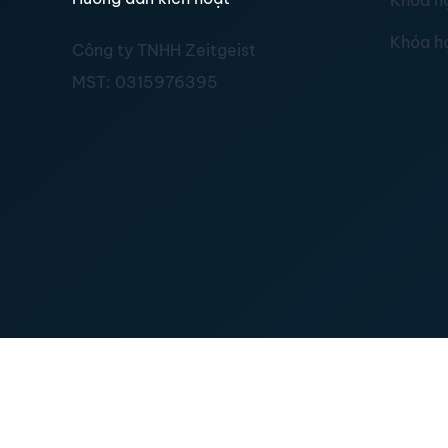
Khóa h
Khóa h
Công ty TNHH Zeitgeist
MST:
0315976395