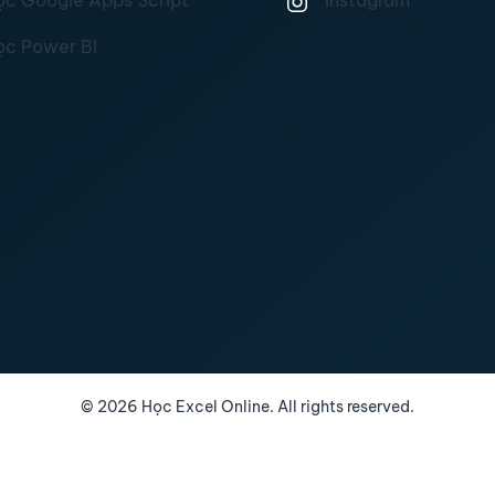
ọc Google Apps Script
Instagram
ọc Power BI
©
2026
Học Excel Online. All rights reserved.