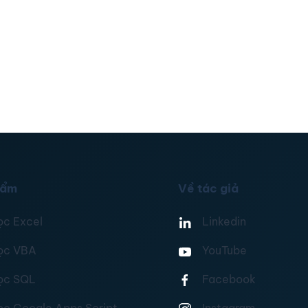
hẩm
Về tác giả
ọc Excel
Linkedin
ọc VBA
YouTube
ọc SQL
Facebook