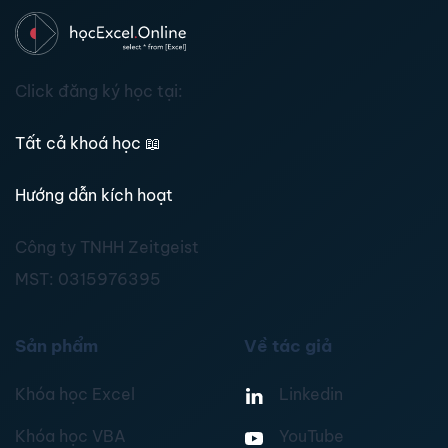
Click đăng ký học tại:
Tất cả khoá học
📖
Hướng dẫn kích hoạt
Công ty TNHH Zeitgeist
MST:
0315976395
Sản phẩm
Về tác giả
Khóa học Excel
Linkedin
Khóa học VBA
YouTube