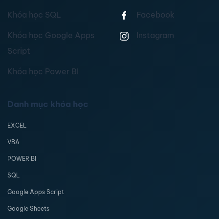
Khóa học SQL
Facebook
Khóa học Google Apps
Instagram
Script
Khóa học Power BI
Danh mục khóa học
EXCEL
VBA
POWER BI
SQL
Google Apps Script
Google Sheets