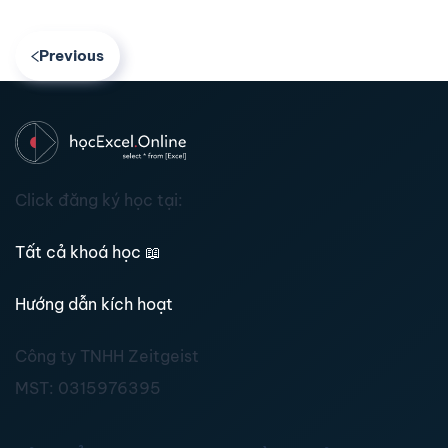
Previous
Click đăng ký học tại:
Tất cả khoá học
📖
Hướng dẫn kích hoạt
Công ty TNHH Zeitgeist
MST:
0315976395