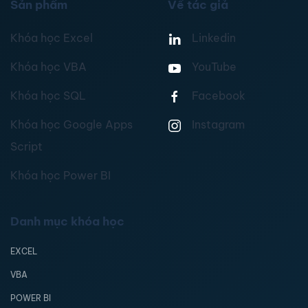
Sản phẩm
Về tác giả
Khóa học Excel
Linkedin
Khóa học VBA
YouTube
Khóa học SQL
Facebook
Khóa học Google Apps
Instagram
Script
Khóa học Power BI
Danh mục khóa học
EXCEL
VBA
POWER BI