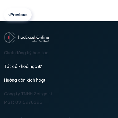
Previous
Click đăng ký học tại:
Tất cả khoá học
📖
Hướng dẫn kích hoạt
Công ty TNHH Zeitgeist
MST:
0315976395