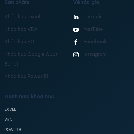
Sản phẩm
Về tác giả
Khóa học Excel
Linkedin
Khóa học VBA
YouTube
Khóa học SQL
Facebook
Khóa học Google Apps
Instagram
Script
Khóa học Power BI
Danh mục khóa học
EXCEL
VBA
POWER BI