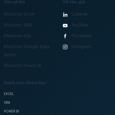
Sản phẩm
Về tác giả
Khóa học Excel
Linkedin
Khóa học VBA
YouTube
Khóa học SQL
Facebook
Khóa học Google Apps
Instagram
Script
Khóa học Power BI
Danh mục khóa học
EXCEL
VBA
POWER BI