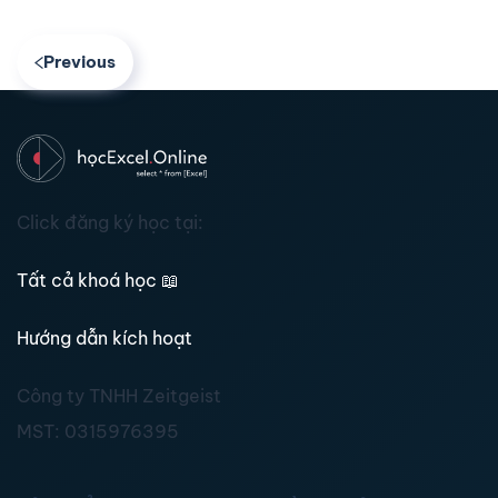
Previous
Click đăng ký học tại:
Tất cả khoá học
📖
Hướng dẫn kích hoạt
Công ty TNHH Zeitgeist
MST:
0315976395