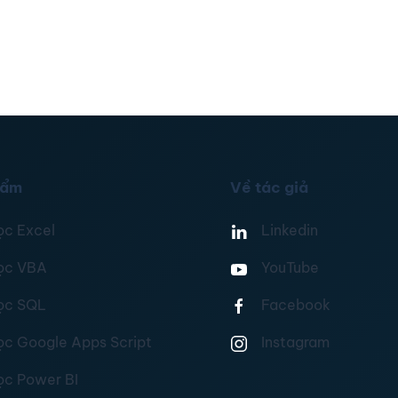
hẩm
Về tác giả
ọc Excel
Linkedin
ọc VBA
YouTube
ọc SQL
Facebook
ọc Google Apps Script
Instagram
ọc Power BI