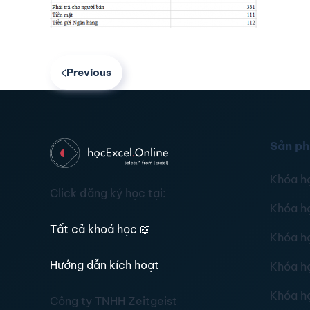
Previous
Sản p
Khóa h
Click đăng ký học tại:
Khóa h
Tất cả khoá học
📖
Khóa h
Hướng dẫn kích hoạt
Khóa h
Khóa h
Công ty TNHH Zeitgeist