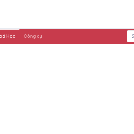
oá Học
Công cụ