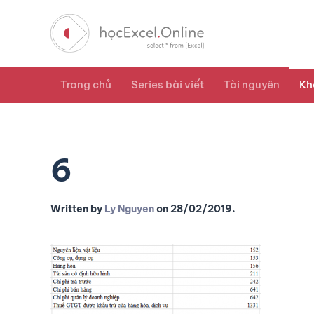
Trang chủ
Series bài viết
Tài nguyên
Kh
6
Written by
Ly Nguyen
on
28/02/2019
.