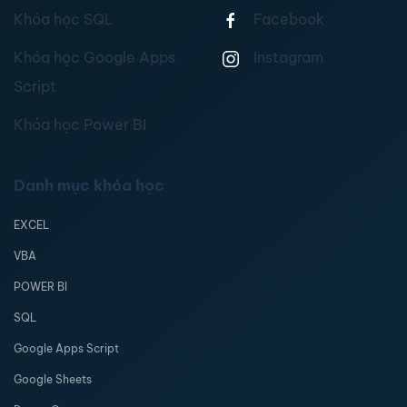
Khóa học SQL
Facebook
Khóa học Google Apps
Instagram
Script
Khóa học Power BI
Danh mục khóa học
EXCEL
VBA
POWER BI
SQL
Google Apps Script
Google Sheets