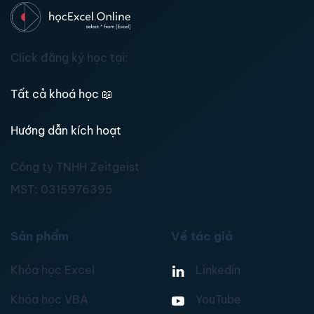
Click đăng ký học tại:
Tất cả khoá học
📖
Hướng dẫn kích hoạt
Công ty TNHH Zeitgeist
MST:
0315976395
Sản phẩm
Về tác giả
Khóa học Excel
Linkedin
Khóa học VBA
YouTube