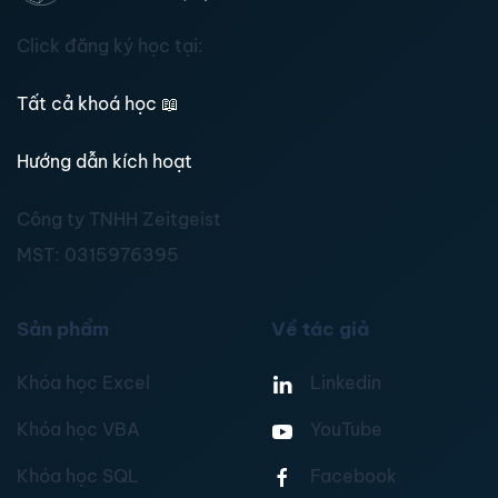
Click đăng ký học tại:
Tất cả khoá học
📖
Hướng dẫn kích hoạt
Công ty TNHH Zeitgeist
MST:
0315976395
Sản phẩm
Về tác giả
Khóa học Excel
Linkedin
Khóa học VBA
YouTube
Khóa học SQL
Facebook