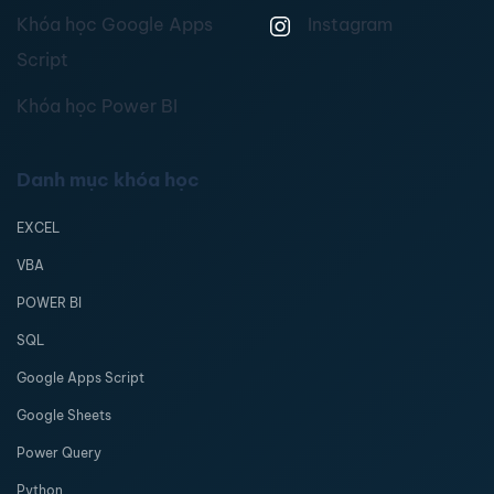
Khóa học Google Apps
Instagram
Script
Khóa học Power BI
Danh mục khóa học
EXCEL
VBA
POWER BI
SQL
Google Apps Script
Google Sheets
Power Query
Python